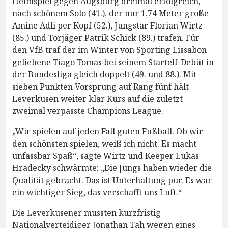
Heimspiel gegen Augsburg dreimal erfolgreich,
nach schönem Solo (41.), der nur 1,74 Meter große
Amine Adli per Kopf (52.), Jungstar Florian Wirtz
(85.) und Torjäger Patrik Schick (89.) trafen. Für
den VfB traf der im Winter von Sporting Lissabon
geliehene Tiago Tomas bei seinem Startelf-Debüt in
der Bundesliga gleich doppelt (49. und 88.). Mit
sieben Punkten Vorsprung auf Rang fünf hält
Leverkusen weiter klar Kurs auf die zuletzt
zweimal verpasste Champions League.
„Wir spielen auf jeden Fall guten Fußball. Ob wir
den schönsten spielen, weiß ich nicht. Es macht
unfassbar Spaß“, sagte Wirtz und Keeper Lukas
Hradecky schwärmte: „Die Jungs haben wieder die
Qualität gebracht. Das ist Unterhaltung pur. Es war
ein wichtiger Sieg, das verschafft uns Luft.“
Die Leverkusener mussten kurzfristig
Nationalverteidiger Jonathan Tah wegen eines