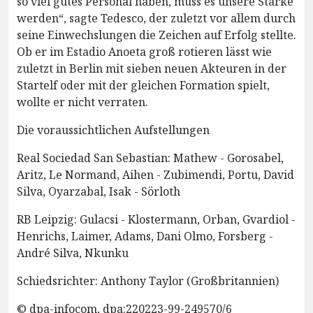
so viel gutes Personal haben, muss es unsere Stärke
werden“, sagte Tedesco, der zuletzt vor allem durch
seine Einwechslungen die Zeichen auf Erfolg stellte.
Ob er im Estadio Anoeta groß rotieren lässt wie
zuletzt in Berlin mit sieben neuen Akteuren in der
Startelf oder mit der gleichen Formation spielt,
wollte er nicht verraten.
Die voraussichtlichen Aufstellungen
Real Sociedad San Sebastian: Mathew - Gorosabel,
Aritz, Le Normand, Aihen - Zubimendi, Portu, David
Silva, Oyarzabal, Isak - Sörloth
RB Leipzig: Gulacsi - Klostermann, Orban, Gvardiol -
Henrichs, Laimer, Adams, Dani Olmo, Forsberg -
André Silva, Nkunku
Schiedsrichter: Anthony Taylor (Großbritannien)
© dpa-infocom, dpa:220223-99-249570/6