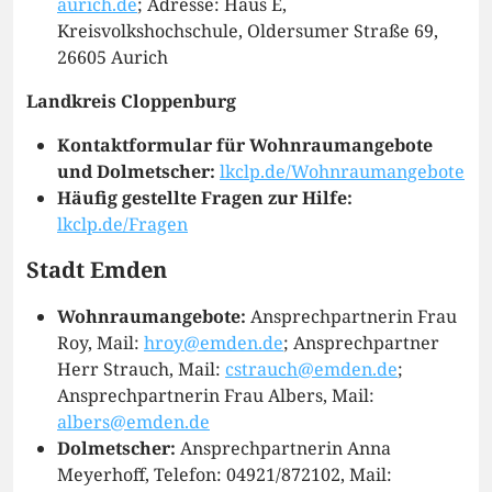
aurich.de
; Adresse: Haus E,
Kreisvolkshochschule, Oldersumer Straße 69,
26605 Aurich
Landkreis Cloppenburg
Kontaktformular für Wohnraumangebote
und Dolmetscher:
lkclp.de/Wohnraumangebote
Häufig gestellte Fragen zur Hilfe:
lkclp.de/Fragen
Stadt Emden
Wohnraumangebote:
Ansprechpartnerin Frau
Roy, Mail:
hroy@emden.de
; Ansprechpartner
Herr Strauch, Mail:
cstrauch@emden.de
;
Ansprechpartnerin Frau Albers, Mail:
albers@emden.de
Dolmetscher:
Ansprechpartnerin Anna
Meyerhoff, Telefon: 04921/872102, Mail: