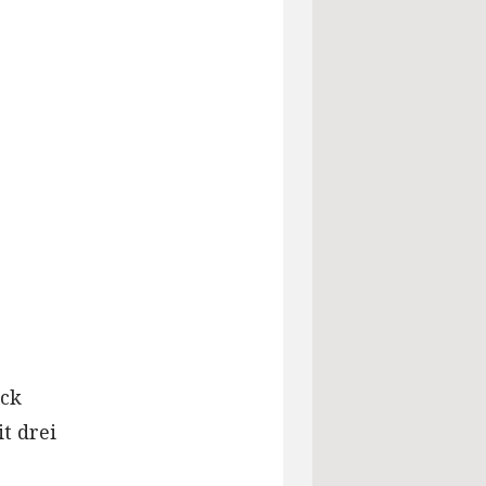
ick
t drei