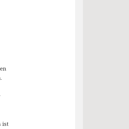
sen
.
r
 ist