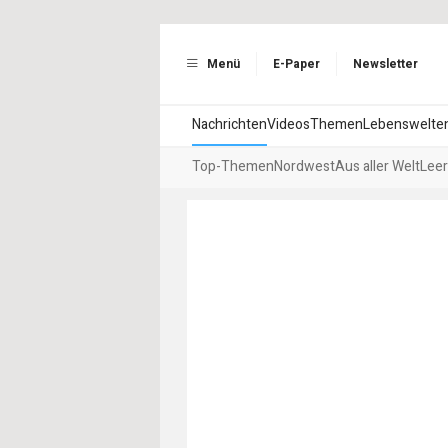
Menü
E-Paper
Newsletter
Nachrichten
Videos
Themen
Lebenswelte
Top-Themen
Nordwest
Aus aller Welt
Leer