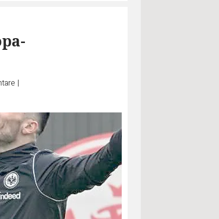
opa-
tare
|