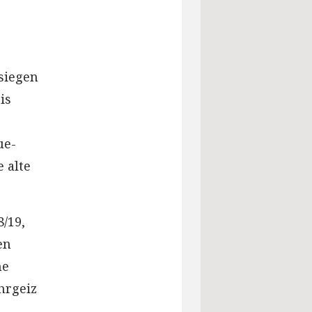
lsiegen
is
ue-
 alte
8/19,
en
ne
hrgeiz