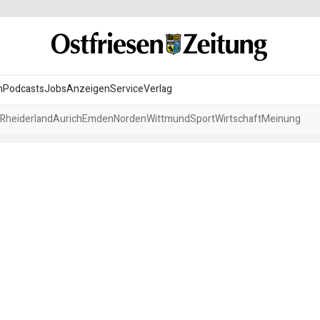
n
Podcasts
Jobs
Anzeigen
Service
Verlag
Rheiderland
Aurich
Emden
Norden
Wittmund
Sport
Wirtschaft
Meinung