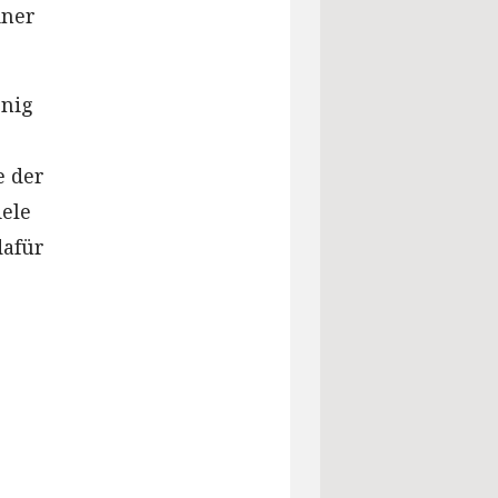
iner
enig
e der
iele
dafür