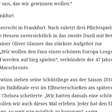
ür uns, das wir gewinnen wollen.“
ankfurt
rscht in Frankfurt. Nach zuletzt drei Pflichtspie
e Hessen zuversichtlich in das zweite Duell mit Bet
ainer Oliver Glasner das stärkste Aufgebot zur
 „Wir wollen den Fans einen schönen Europa-Leag
 werden auf Sieg spielen“, verkündete der 47 Jahre
 Marschroute.
ation ziehen seine Schützlinge aus der Saison 201
t im Halbfinale erst im Elfmeterschießen am später
Chelsea scheiterte. „Wir hatten damals eine schö
ollen wir auch dieses Mal erleben. Jeder hat den E
en, so weit wie möglich zu kommen“, sagte