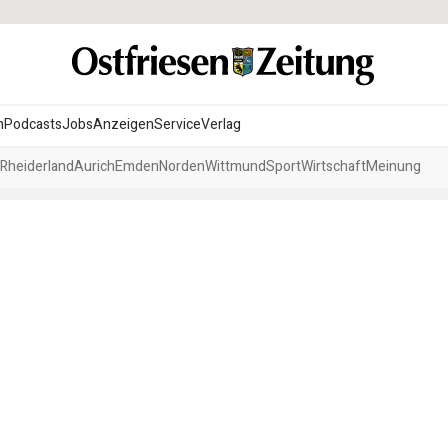
n
Podcasts
Jobs
Anzeigen
Service
Verlag
Rheiderland
Aurich
Emden
Norden
Wittmund
Sport
Wirtschaft
Meinung