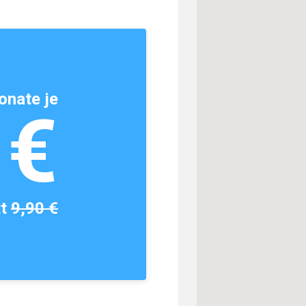
onate je
1€
tt
9,90 €