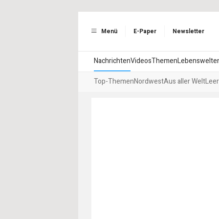
Menü
E-Paper
Newsletter
Nachrichten
Videos
Themen
Lebenswelte
Top-Themen
Nordwest
Aus aller Welt
Leer