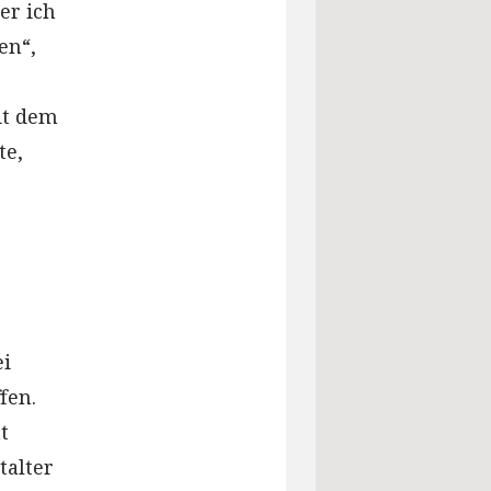
er ich
en“,
it dem
te,
ei
fen.
t
talter