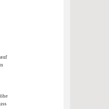
 auf
en
höhe
uss