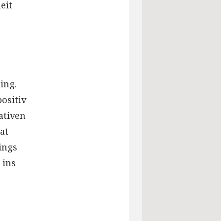
eit
ing.
ositiv
ativen
at
ings
 ins