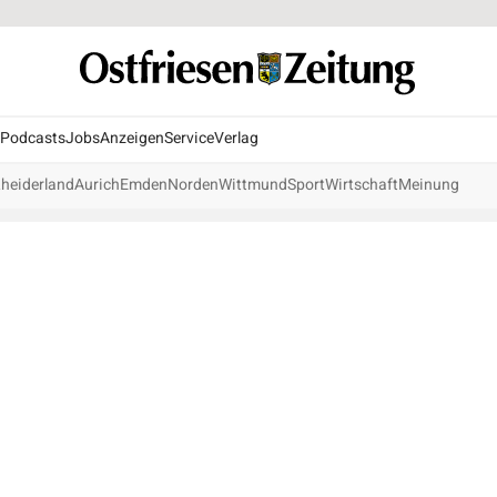
Podcasts
Jobs
Anzeigen
Service
Verlag
heiderland
Aurich
Emden
Norden
Wittmund
Sport
Wirtschaft
Meinung