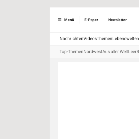
Menü
E-Paper
Newsletter
Nachrichten
Videos
Themen
Lebenswelten
Top-Themen
Nordwest
Aus aller Welt
Leer
R