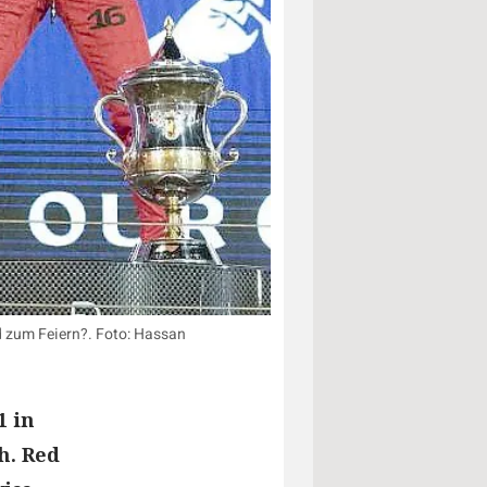
d zum Feiern?. Foto: Hassan
1 in
h. Red