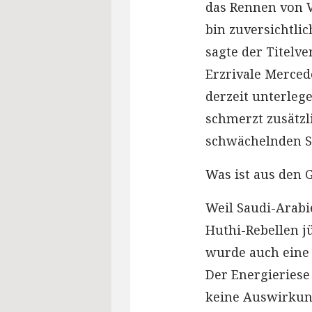
das Rennen von V
bin zuversichtli
sagte der Titelve
Erzrivale Merced
derzeit unterlege
schmerzt zusätzl
schwächelnden S
Was ist aus den
Weil Saudi-Arabi
Huthi-Rebellen j
wurde auch eine 
Der Energieriese 
keine Auswirkung