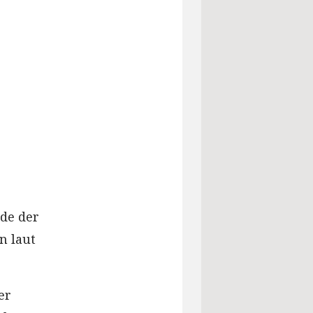
de der
en laut
er