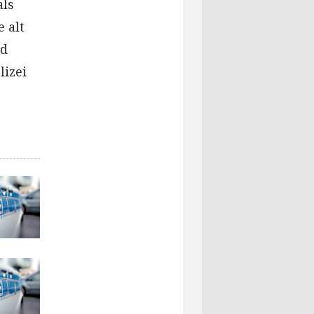
als
 alt
nd
lizei