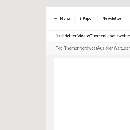
Menü
E-Paper
Newsletter
Nachrichten
Videos
Themen
Lebenswelte
Top-Themen
Nordwest
Aus aller Welt
Leer