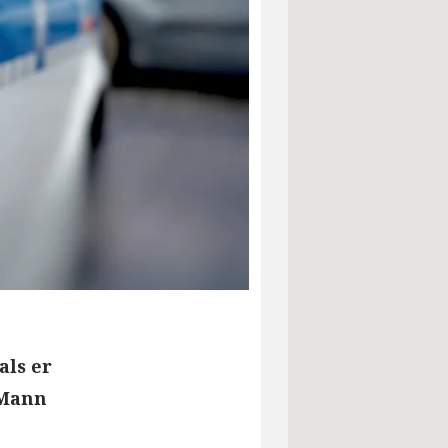
als er
 Mann