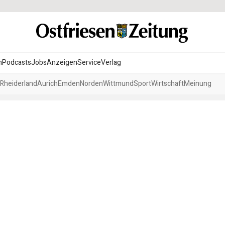
n
Podcasts
Jobs
Anzeigen
Service
Verlag
Rheiderland
Aurich
Emden
Norden
Wittmund
Sport
Wirtschaft
Meinung