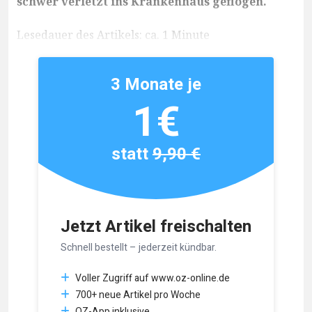
schwer verletzt ins Krankenhaus geflogen.
Lesedauer des Artikels: ca. 1 Minute
3 Monate je
1€
statt
9,90 €
Jetzt Artikel freischalten
Schnell bestellt – jederzeit kündbar.
Voller Zugriff auf www.oz-online.de
700+ neue Artikel pro Woche
OZ-App inklusive