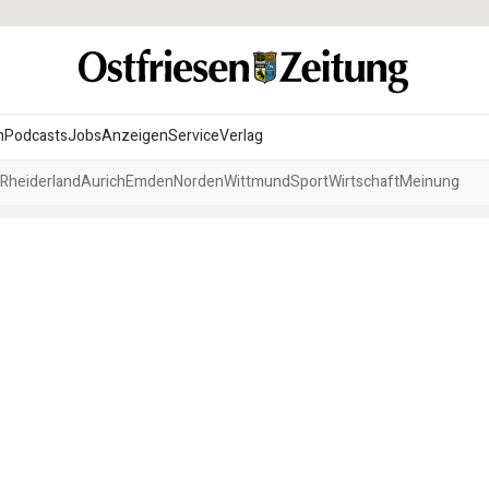
n
Podcasts
Jobs
Anzeigen
Service
Verlag
Rheiderland
Aurich
Emden
Norden
Wittmund
Sport
Wirtschaft
Meinung