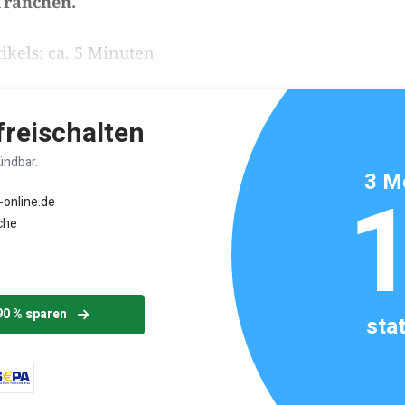
Tränchen.
ikels: ca. 5 Minuten
 freischalten
ündbar.
3 M
-online.de
che
90 % sparen
sta