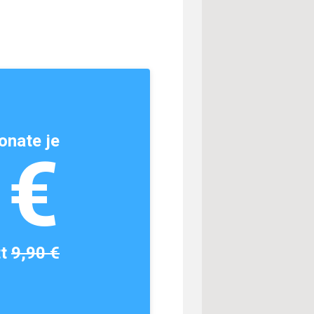
onate je
1€
tt
9,90 €