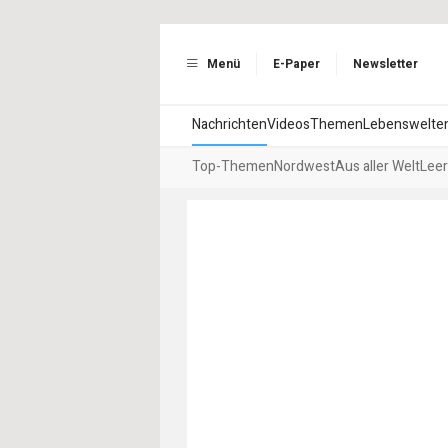
Menü
E-Paper
Newsletter
Nachrichten
Videos
Themen
Lebenswelte
Top-Themen
Nordwest
Aus aller Welt
Leer