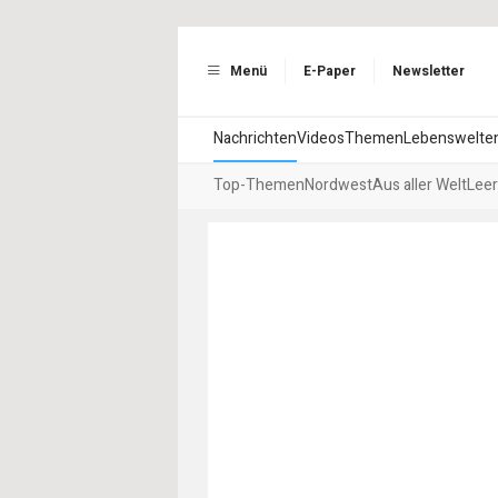
Menü
E-Paper
Newsletter
Nachrichten
Videos
Themen
Lebenswelte
Top-Themen
Nordwest
Aus aller Welt
Leer