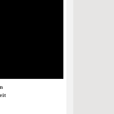
in
eit