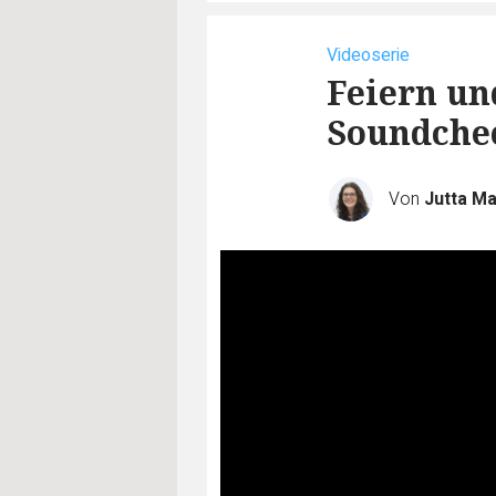
Videoserie
Feiern un
Soundchec
Von
Jutta M