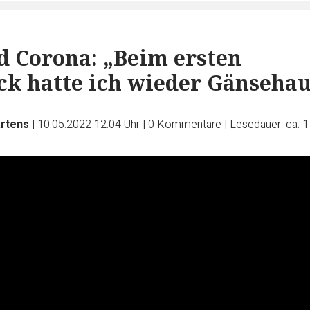
d Corona: „Beim ersten
k hatte ich wieder Gänsehau
artens
|
10.05.2022 12:04 Uhr
|
0
Kommentare
|
Lesedauer: ca. 1