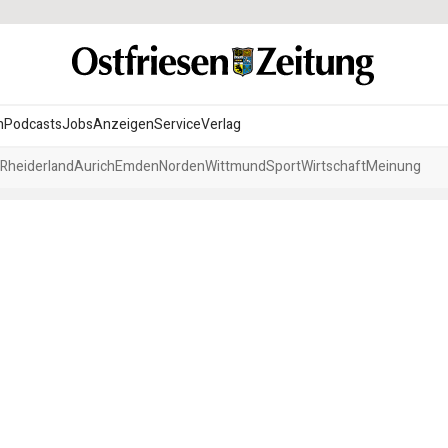
n
Podcasts
Jobs
Anzeigen
Service
Verlag
Rheiderland
Aurich
Emden
Norden
Wittmund
Sport
Wirtschaft
Meinung