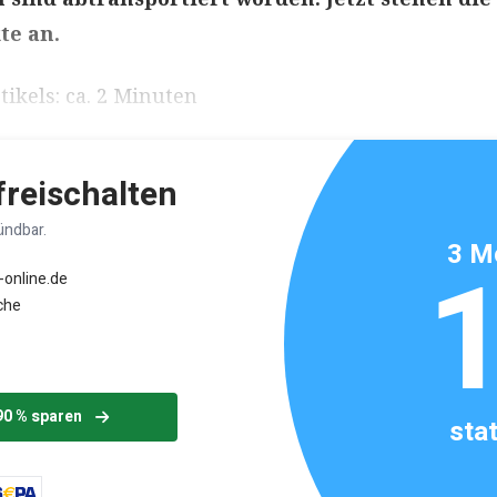
te an.
ikels: ca. 2 Minuten
 freischalten
ündbar.
3 M
-online.de
che
90 % sparen
sta