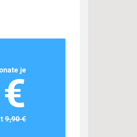
onate je
1€
tt
9,90 €