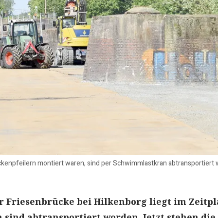
ckenpfeilern montiert waren, sind per Schwimmlastkran abtransportiert w
 Friesenbrücke bei Hilkenborg liegt im Zeitpl
 sind abtransportiert worden. Jetzt stehen die