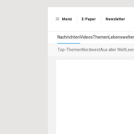
Menü
E-Paper
Newsletter
Nachrichten
Videos
Themen
Lebenswelte
Top-Themen
Nordwest
Aus aller Welt
Leer