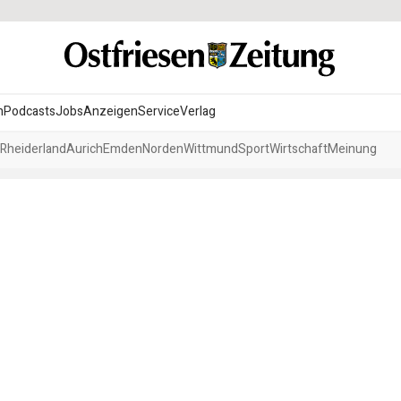
n
Podcasts
Jobs
Anzeigen
Service
Verlag
Rheiderland
Aurich
Emden
Norden
Wittmund
Sport
Wirtschaft
Meinung