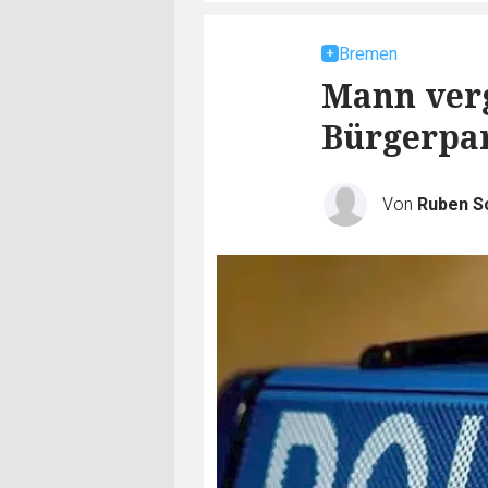
Bremen
Mann verg
Bürgerpa
Von
Ruben S