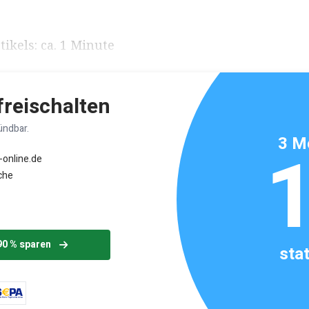
ikels: ca. 1 Minute
 freischalten
ündbar.
3 M
-online.de
che
90 % sparen
sta