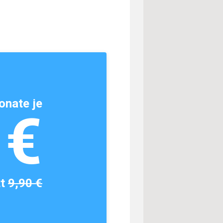
onate je
1€
tt
9,90 €