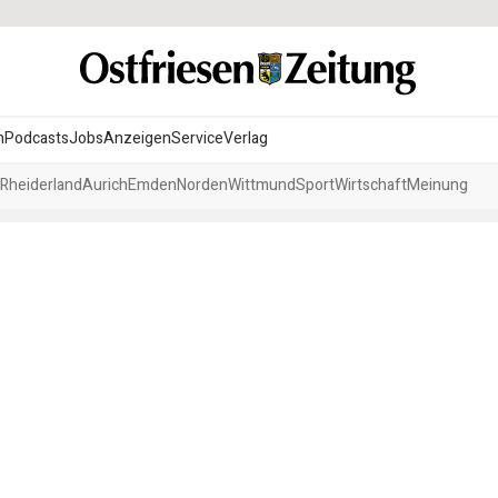
n
Podcasts
Jobs
Anzeigen
Service
Verlag
Rheiderland
Aurich
Emden
Norden
Wittmund
Sport
Wirtschaft
Meinung