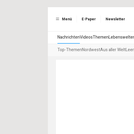
Menü
E-Paper
Newsletter
Nachrichten
Videos
Themen
Lebenswelte
Top-Themen
Nordwest
Aus aller Welt
Leer