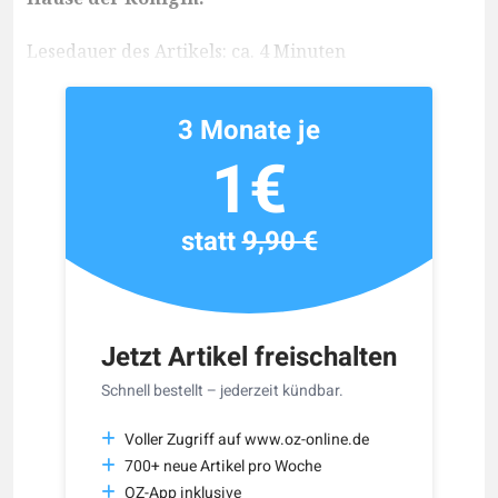
Lesedauer des Artikels: ca. 4 Minuten
3 Monate je
1€
statt
9,90 €
Jetzt Artikel freischalten
Schnell bestellt – jederzeit kündbar.
Voller Zugriff auf www.oz-online.de
700+ neue Artikel pro Woche
OZ-App inklusive