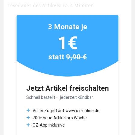
Lesedauer des Artikels: ca. 4 Minuten
3 Monate je
1€
statt
9,90 €
Jetzt Artikel freischalten
Schnell bestellt – jederzeit kündbar.
Voller Zugriff auf www.oz-online.de
700+ neue Artikel pro Woche
OZ-App inklusive