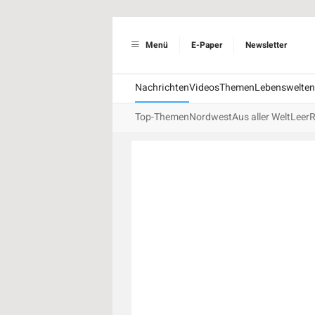
Menü
E-Paper
Newsletter
Nachrichten
Videos
Themen
Lebenswelten
Top-Themen
Nordwest
Aus aller Welt
Leer
R