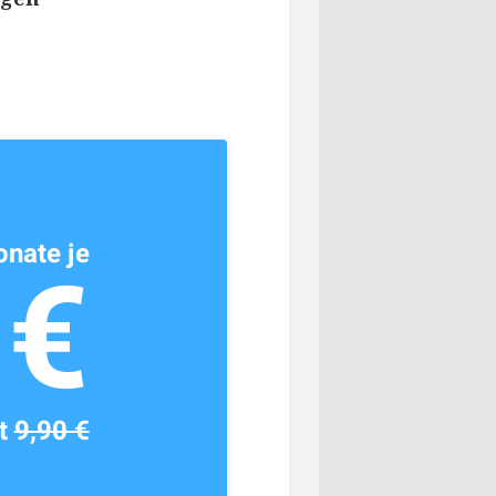
nate je
1€
tt
9,90 €