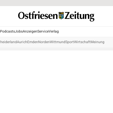
Podcasts
Jobs
Anzeigen
Service
Verlag
heiderland
Aurich
Emden
Norden
Wittmund
Sport
Wirtschaft
Meinung