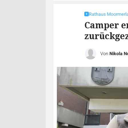
Rathaus Moormerl
Camper en
zurückge
Von
Nikola N