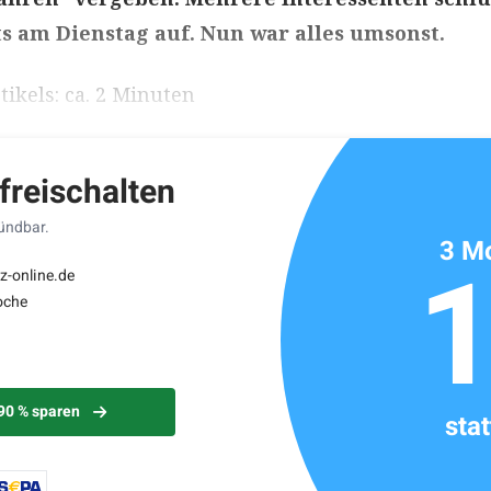
ts am Dienstag auf. Nun war alles umsonst.
ikels: ca. 2 Minuten
 freischalten
kündbar.
3 Mo
z-online.de
oche
 90 % sparen
sta