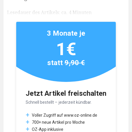
Lesedauer des Artikels: ca. 4 Minuten
3 Monate je
1€
statt
9,90 €
Jetzt Artikel freischalten
Schnell bestellt – jederzeit kündbar.
Voller Zugriff auf www.oz-online.de
700+ neue Artikel pro Woche
OZ-App inklusive