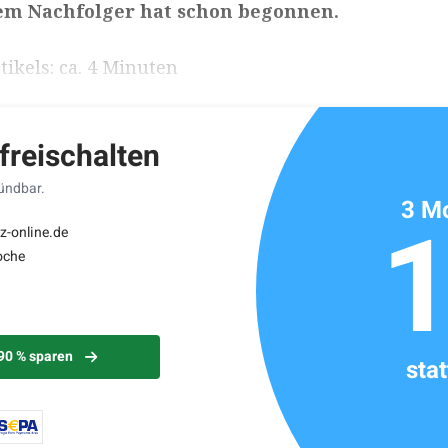
em Nachfolger hat schon begonnen.
ikels: ca. 4 Minuten
 freischalten
kündbar.
3 Mo
z-online.de
oche
 90 % sparen
sta