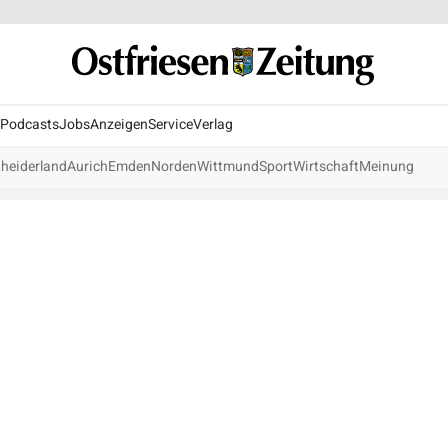
Podcasts
Jobs
Anzeigen
Service
Verlag
heiderland
Aurich
Emden
Norden
Wittmund
Sport
Wirtschaft
Meinung