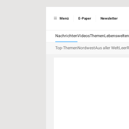
Menü
E-Paper
Newsletter
Nachrichten
Videos
Themen
Lebenswelten
Top-Themen
Nordwest
Aus aller Welt
Leer
R