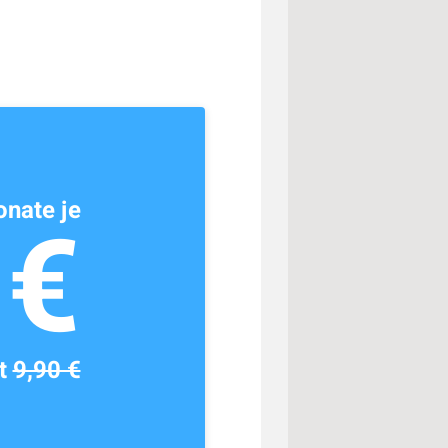
nate je
1€
tt
9,90 €