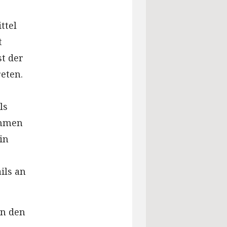
ttel
t
st der
eten.
ls
ommen
in
ils an
in den