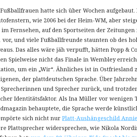
Fußballfrauen hatte sich über Wochen aufgebaut.
tofenstern, wie 2006 bei der Heim-WM, aber stei
im Fernsehen, auf den Sportseiten der Zeitungen 
 1 vor, und viele Fußballfreunde staunten ob des h
eaus. Das alles wäre jäh verpufft, hätten Popp & Co
en Spielweise nicht das Finale in Wembley erreich
ation, um ein „Wir“. Ähnliches ist in Ostfriesland 
eigenen, der plattdeutschen Sprache. Über Jahrzeh
r Sprecherinnen und Sprecher zurück, und trotzde
icher Identitätsfaktor. Als Ina Müller vor wenigen
magazin behauptete, die Sprache werde künstli
empörte sich nicht nur
Platt-Aushängeschild Anni
ere Plattsprecher widersprechen, wie Nikola Nordi