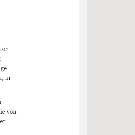
ter
r
ige
r, in
s
die von
ner