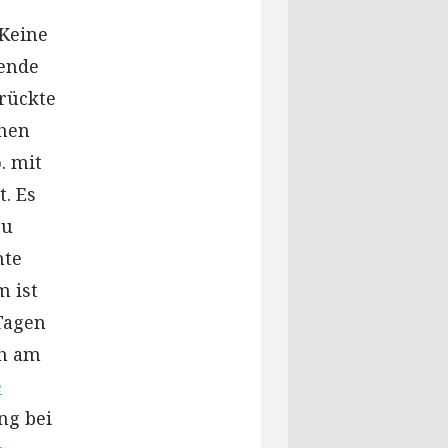
 Keine
gende
rückte
ohen
. mit
t. Es
zu
nte
m ist
 Tagen
ch am
e
ng bei