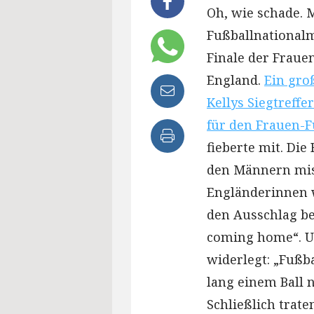
Oh, wie schade. M
Fußballnational
Finale der Fraue
England.
Ein gro
Kellys Siegtreffe
für den Frauen-F
fieberte mit. Di
den Männern miss
Engländerinnen 
den Ausschlag be
coming home“. Un
widerlegt: „Fußba
lang einem Ball
Schließlich trate