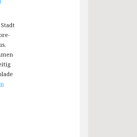
u
 Stadt
ore-
us.
ehmen
itig
blade
en