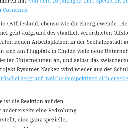
fahren hat:
von dem 20-jährigen Tido Specht bis z
 Cornelius.
 in Ostfriesland, ebenso wie die Energiewende. Die
el geht aufgrund des staatlich verordneten Offsh
ten neuen Arbeitsplätzen in der Seehafenstadt a
eln sich am Flugplatz in Emden viele neue Untern
zierten Unternehmen an, und selbst das zwischenze
projekt Rysumer Nacken wird wieder aus der Schu
Päschel zeigt auf, welche Perspektiven sich ergeb
 ist die Reaktion auf den
r andererseits eine Bedrohung
stellt, eine ganz spezielle,