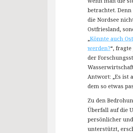
wenn man die st
betrachtet. Denn 
die Nordsee nich
Ostfriesland, son
„
Könnte auch Os
werden?
“, fragt
der Forschungsst
Wasserwirtschaft
Antwort: „Es ist 
dem so etwas pas
Zu den Bedrohung
Überfall auf die
persönlicher und
unterstützt, ers