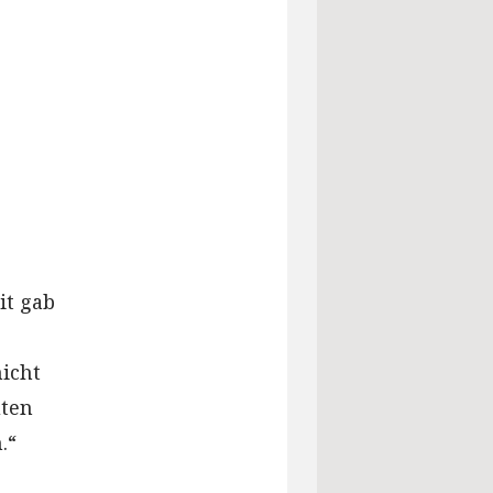
it gab
icht
uten
.“