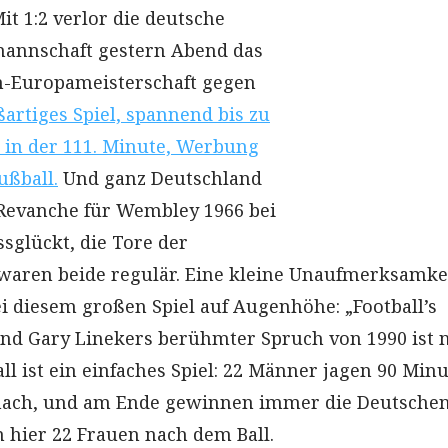
it 1:2 verlor die deutsche
mannschaft gestern Abend das
n-Europameisterschaft gegen
ßartiges Spiel, spannend bis zu
r in der 111. Minute, Werbung
ußball.
Und ganz Deutschland
e Revanche für Wembley 1966 bei
glückt, die Tore der
waren beide regulär. Eine kleine Unaufmerksamke
i diesem großen Spiel auf Augenhöhe: „Football’s
d Gary Linekers berühmter Spruch von 1990 ist n
ll ist ein einfaches Spiel: 22 Männer jagen 90 Min
 nach, und am Ende gewinnen immer die Deutschen
n hier 22 Frauen nach dem Ball.