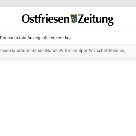
Podcasts
Jobs
Anzeigen
Service
Verlag
heiderland
Aurich
Emden
Norden
Wittmund
Sport
Wirtschaft
Meinung