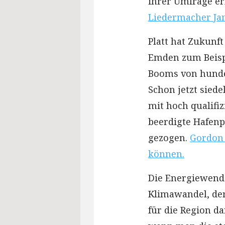
ihrer Umfrage er
Liedermacher Jan
Platt hat Zukunft
Emden zum Beispi
Booms von hunder
Schon jetzt sied
mit hoch qualifi
beerdigte Hafen
gezogen.
Gordon 
können.
Die Energiewende
Klimawandel, de
für die Region dar