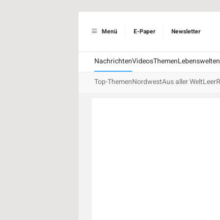
Menü
E-Paper
Newsletter
Nachrichten
Videos
Themen
Lebenswelten
Top-Themen
Nordwest
Aus aller Welt
Leer
R