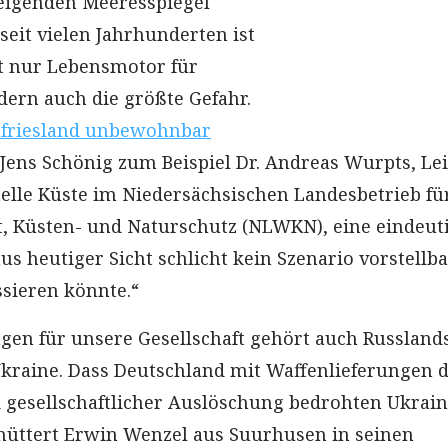
eigenden Meeresspiegel
seit vielen Jahrhunderten ist
t nur Lebensmotor für
dern auch die größte Gefahr.
tfriesland unbewohnbar
e Jens Schönig zum Beispiel Dr. Andreas Wurpts, Lei
elle Küste im Niedersächsischen Landesbetrieb fü
, Küsten- und Naturschutz (NLWKN), eine eindeut
aus heutiger Sicht schlicht kein Szenario vorstellba
sieren könnte.“
en für unsere Gesellschaft gehört auch Russland
 Ukraine. Dass Deutschland mit Waffenlieferungen 
 gesellschaftlicher Auslöschung bedrohten Ukrai
chüttert Erwin Wenzel aus Suurhusen in seinen