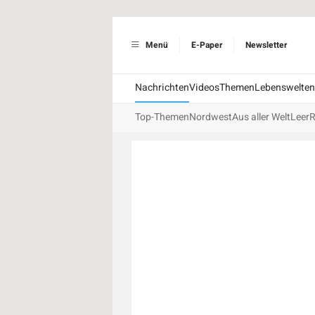
Menü
E-Paper
Newsletter
Nachrichten
Videos
Themen
Lebenswelten
Top-Themen
Nordwest
Aus aller Welt
Leer
R