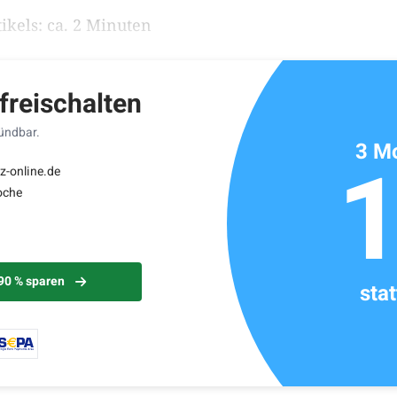
ikels: ca. 2 Minuten
 freischalten
kündbar.
3 Mo
z-online.de
oche
 90 % sparen
sta