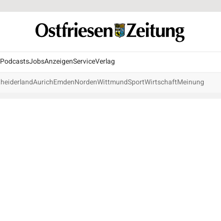
Podcasts
Jobs
Anzeigen
Service
Verlag
heiderland
Aurich
Emden
Norden
Wittmund
Sport
Wirtschaft
Meinung