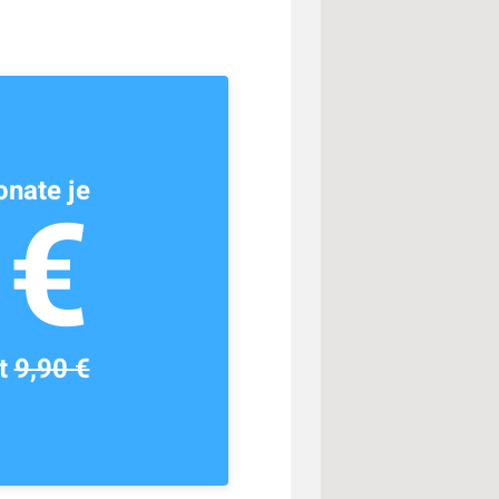
nate je
1€
tt
9,90 €