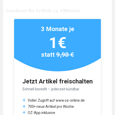
Lesedauer des Artikels: ca. 4 Minuten
3 Monate je
1€
statt
9,90 €
Jetzt Artikel freischalten
Schnell bestellt – jederzeit kündbar.
Voller Zugriff auf www.oz-online.de
700+ neue Artikel pro Woche
OZ-App inklusive