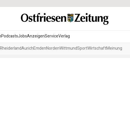
n
Podcasts
Jobs
Anzeigen
Service
Verlag
Rheiderland
Aurich
Emden
Norden
Wittmund
Sport
Wirtschaft
Meinung