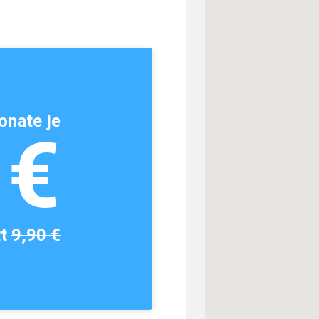
onate je
1€
tt
9,90 €