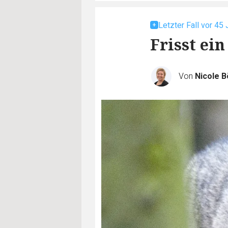
Letzter Fall vor 45
Frisst ei
Von
Nicole B