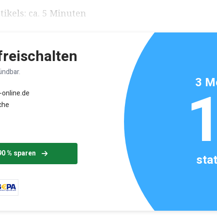
ikels: ca. 5 Minuten
 freischalten
ündbar.
3 M
-online.de
che
90 % sparen
sta