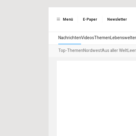
Menü
E-Paper
Newsletter
Nachrichten
Videos
Themen
Lebenswelte
Top-Themen
Nordwest
Aus aller Welt
Leer