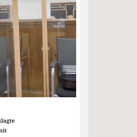
klagte
mit