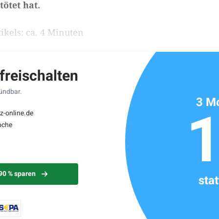
tötet hat.
ikels: ca. 4 Minuten
 freischalten
kündbar.
3 Mo
z-online.de
oche
 90 % sparen
sta