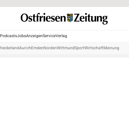
Podcasts
Jobs
Anzeigen
Service
Verlag
heiderland
Aurich
Emden
Norden
Wittmund
Sport
Wirtschaft
Meinung