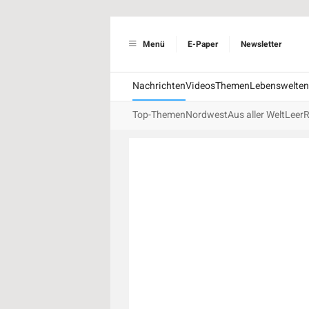
Menü
E-Paper
Newsletter
Nachrichten
Videos
Themen
Lebenswelten
Top-Themen
Nordwest
Aus aller Welt
Leer
R