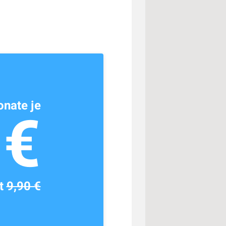
nate je
1€
tt
9,90 €