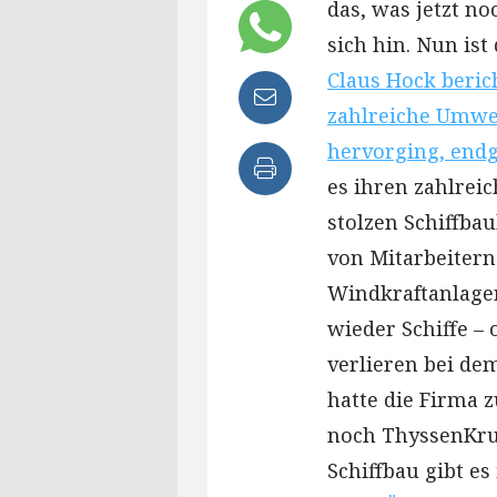
das, was jetzt n
sich hin. Nun is
Claus Hock berich
zahlreiche Umwe
hervorging, endg
es ihren zahlrei
stolzen Schiffba
von Mitarbeiter
Windkraftanlagen
wieder Schiffe – 
verlieren bei de
hatte die Firma 
noch ThyssenKru
Schiffbau gibt e