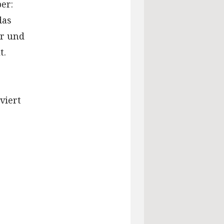
ber:
das
or und
t.
viert