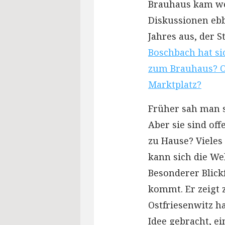
Brauhaus kam weg
Diskussionen ebbt
Jahres aus, der S
Boschbach hat si
zum Brauhaus? O
Marktplatz?
Früher sah man s
Aber sie sind of
zu Hause? Vieles
kann sich die We
Besonderer Blick
kommt. Er zeigt z
Ostfriesenwitz h
Idee gebracht, e