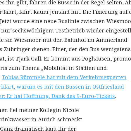
es ihn gibt, fahren die Busse in der Regel selten. A
r fährt, fährt kaum jemand mit. Die Fixierung auf 
. Jetzt wurde eine neue Buslinie zwischen Wiesmo
nur sechswöchigem Testbetrieb wieder eingestell
lte sie Wiesmoor mit den Bahnhof im Ammerland
s Zubringer dienen. Einer, der den Bus wenigstens
at, ist Tjark Gall. Er kommt aus Poghausen, promo
aris zum Thema „Mobilität in Städten und
.
Tobias Rümmele hat mit dem Verkehrsexperten
rklärt, warum es mit den Bussen in Ostfriesland
er: Er hat Hoffnung. Dank des 9-Euro-Tickets
.
en fiel meiner Kollegin Nicole
Trinkwasser in Aurich schmeckt
. Ganz dramatisch kam ihr der