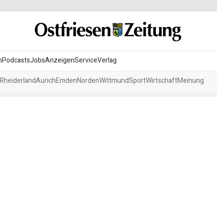
n
Podcasts
Jobs
Anzeigen
Service
Verlag
Rheiderland
Aurich
Emden
Norden
Wittmund
Sport
Wirtschaft
Meinung