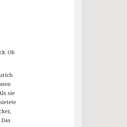
ck. Ob
.
urich
ionen
ls sie
mietete
cker,
. Das