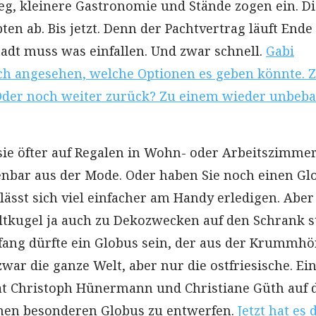
, kleinere Gastronomie und Stände zogen ein. Di
en ab. Bis jetzt. Denn der Pachtvertrag läuft Ende
tadt muss was einfallen. Und zwar schnell.
Gabi
ch angesehen, welche Optionen es geben könnte. 
der noch weiter zurück? Zu einem wieder unbeb
ie öfter auf Regalen in Wohn- oder Arbeitszimmer
fenbar aus der Mode. Oder haben Sie noch einen Gl
 lässt sich viel einfacher am Handy erledigen. Abe
ltkugel ja auch zu Dekozwecken auf den Schrank st
fang dürfte ein Globus sein, der aus der Krummh
war die ganze Welt, aber nur die ostfriesische. Ei
at Christoph Hünermann und Christiane Güth auf 
inen besonderen Globus zu entwerfen.
Jetzt hat es 