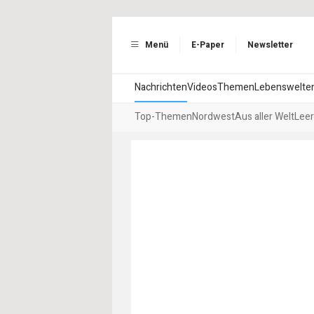
Menü
E-Paper
Newsletter
Nachrichten
Videos
Themen
Lebenswelte
Top-Themen
Nordwest
Aus aller Welt
Leer