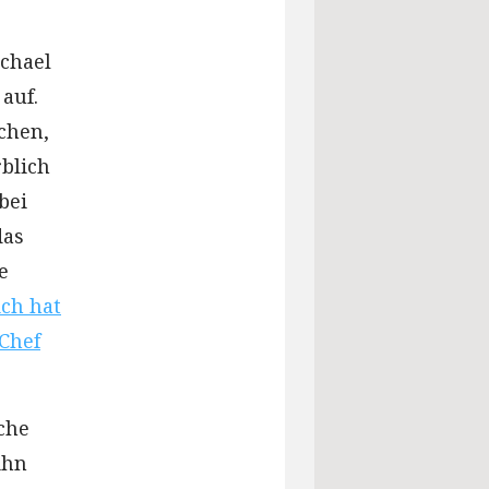
ichael
auf.
chen,
rblich
bei
das
e
ich hat
 Chef
iche
ihn