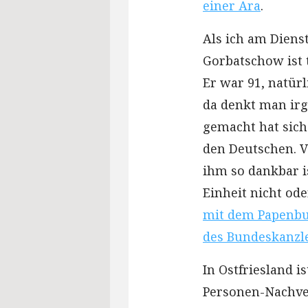
einer Ära
.
Als ich am Diens
Gorbatschow ist 
Er war 91, natür
da denkt man irge
gemacht hat sich
den Deutschen. V
ihm so dankbar i
Einheit nicht ode
mit dem Papenbur
des Bundeskanzle
In Ostfriesland i
Personen-Nachver