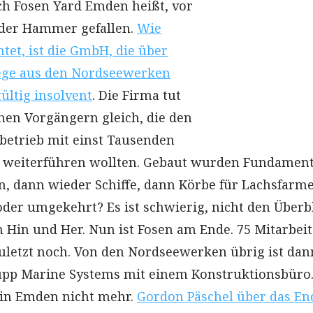
och Fosen Yard Emden heißt, vor
t der Hammer gefallen.
Wie
tet, ist die GmbH, die über
ge aus den Nordseewerken
ültig insolvent
. Die Firma tut
chen Vorgängern gleich, die den
ubetrieb mit einst Tausenden
n weiterführen wollten. Gebaut wurden Fundament
, dann wieder Schiffe, dann Körbe für Lachsfarm
oder umgekehrt? Es ist schwierig, nicht den Überb
m Hin und Her. Nun ist Fosen am Ende. 75 Mitarbeit
zuletzt noch. Von den Nordseewerken übrig ist dan
pp Marine Systems mit einem Konstruktionsbüro
s in Emden nicht mehr.
Gordon Päschel über das En