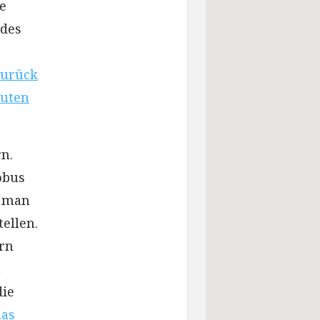
e
 des
Zurück
auten
n.
obus
r man
ellen.
örn
n
die
das