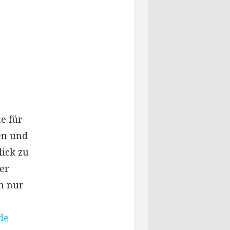
e für
en und
lick zu
er
n nur
.
de