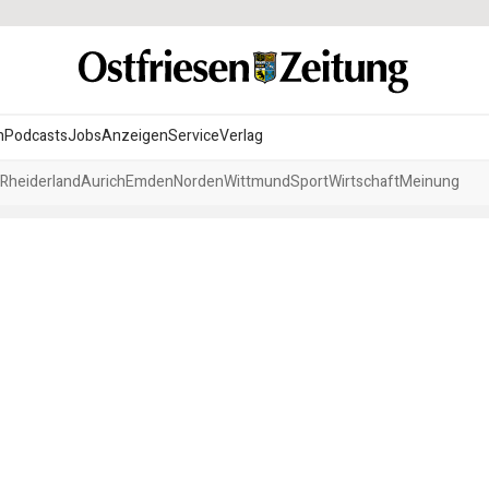
n
Podcasts
Jobs
Anzeigen
Service
Verlag
Rheiderland
Aurich
Emden
Norden
Wittmund
Sport
Wirtschaft
Meinung