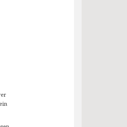
rer
ein
egen