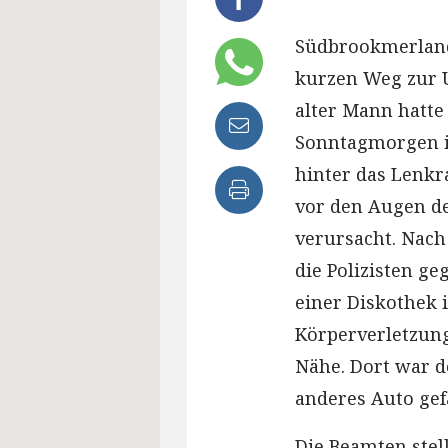
Südbrookmerland 
kurzen Weg zur U
alter Mann hatte
Sonntagmorgen 
hinter das Lenkr
vor den Augen der
verursacht. Nac
die Polizisten ge
einer Diskothek 
Körperverletzung
Nähe. Dort war d
anderes Auto gef
Die Beamten stell