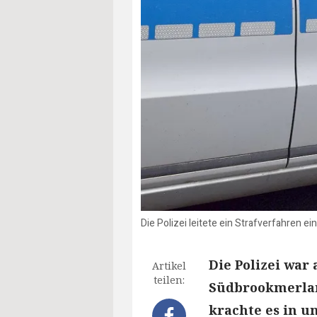
Die Polizei leitete ein Strafverfahren ein
Die Polizei war
Artikel
teilen:
Südbrookmerlan
krachte es in u