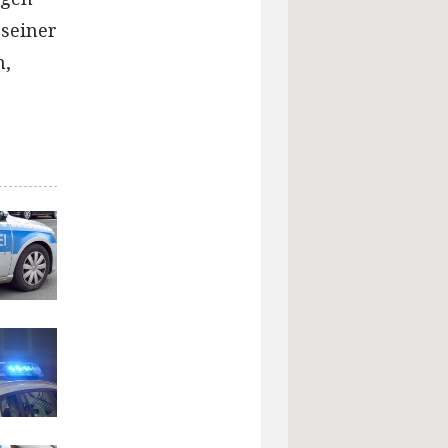
 seiner
n,