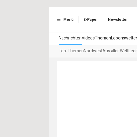
Menü
E-Paper
Newsletter
Nachrichten
Videos
Themen
Lebenswelte
Top-Themen
Nordwest
Aus aller Welt
Leer