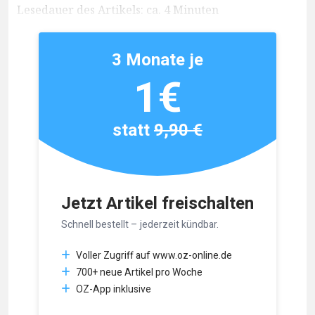
Lesedauer des Artikels: ca. 4 Minuten
3 Monate je
1€
statt
9,90 €
Jetzt Artikel freischalten
Schnell bestellt – jederzeit kündbar.
Voller Zugriff auf www.oz-online.de
700+ neue Artikel pro Woche
OZ-App inklusive