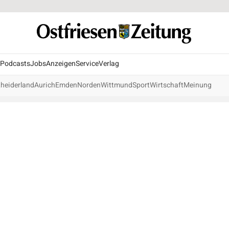
Podcasts
Jobs
Anzeigen
Service
Verlag
heiderland
Aurich
Emden
Norden
Wittmund
Sport
Wirtschaft
Meinung