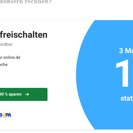
 Boßlern rechnen?
ikels: ca. 5 Minuten
 freischalten
kündbar.
3 Mo
z-online.de
oche
 90 % sparen
sta