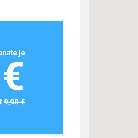
nate je
1€
tt
9,90 €