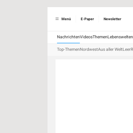
Menü
E-Paper
Newsletter
Nachrichten
Videos
Themen
Lebenswelten
Top-Themen
Nordwest
Aus aller Welt
Leer
R