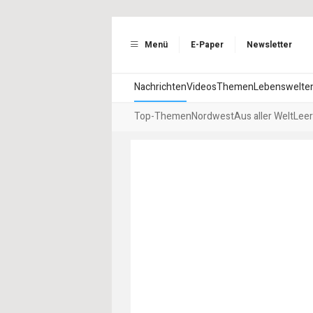
Menü
E-Paper
Newsletter
Nachrichten
Videos
Themen
Lebenswelte
Top-Themen
Nordwest
Aus aller Welt
Leer