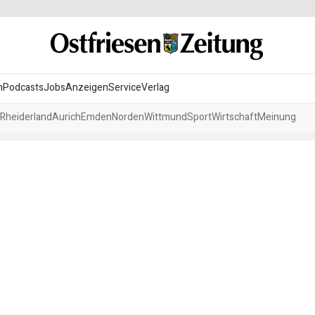
n
Podcasts
Jobs
Anzeigen
Service
Verlag
Rheiderland
Aurich
Emden
Norden
Wittmund
Sport
Wirtschaft
Meinung