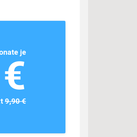
onate je
1€
tt
9,90 €