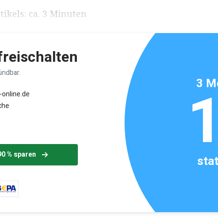
ikels: ca. 3 Minuten
 freischalten
ündbar.
3 M
-online.de
che
90 % sparen
sta