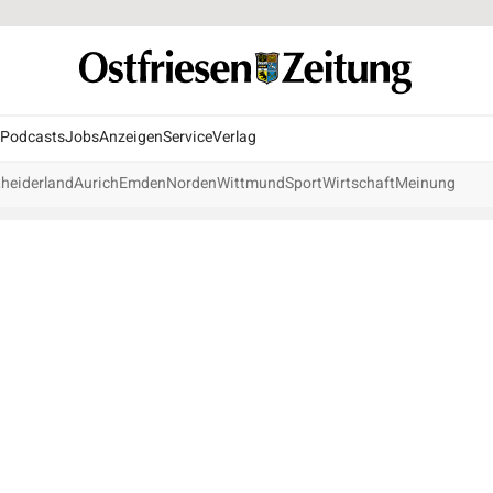
Podcasts
Jobs
Anzeigen
Service
Verlag
heiderland
Aurich
Emden
Norden
Wittmund
Sport
Wirtschaft
Meinung