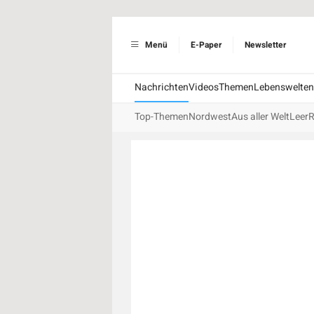
Menü
E-Paper
Newsletter
Nachrichten
Videos
Themen
Lebenswelten
Top-Themen
Nordwest
Aus aller Welt
Leer
R