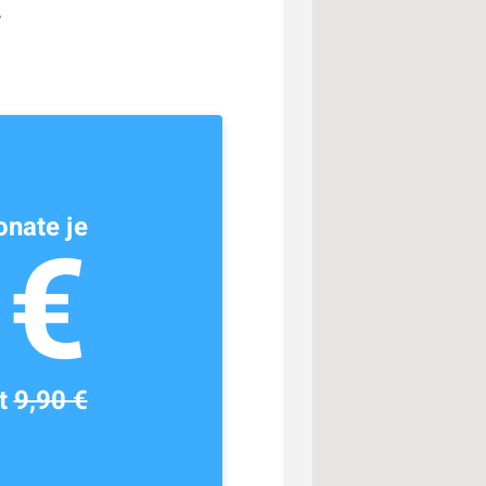
.
nate je
1€
tt
9,90 €