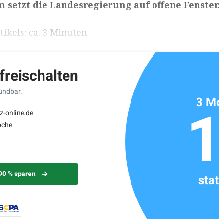
 setzt die Landesregierung auf offene Fenster
ikels: ca. 3 Minuten
 freischalten
kündbar.
3 Mo
z-online.de
oche
 90 % sparen
sta