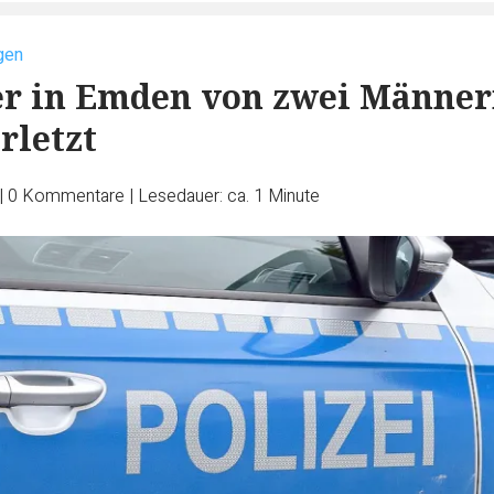
gen
er in Emden von zwei Männe
rletzt
|
0
Kommentare
|
Lesedauer: ca. 1 Minute