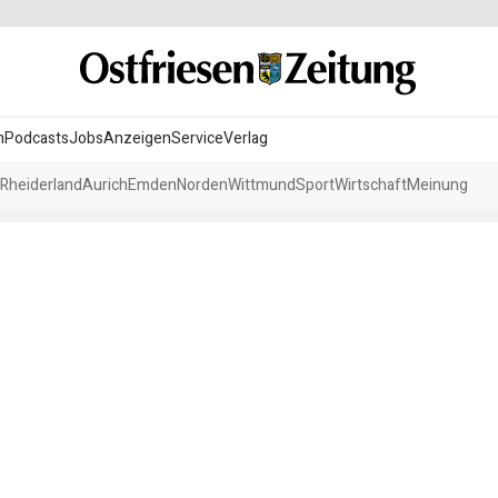
n
Podcasts
Jobs
Anzeigen
Service
Verlag
Rheiderland
Aurich
Emden
Norden
Wittmund
Sport
Wirtschaft
Meinung