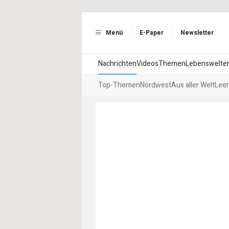
Menü
E-Paper
Newsletter
Nachrichten
Videos
Themen
Lebenswelte
Top-Themen
Nordwest
Aus aller Welt
Leer