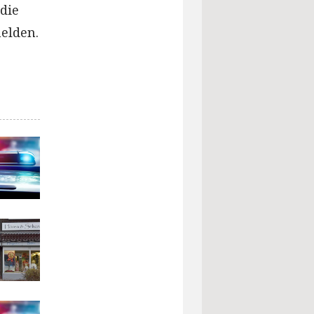
 die
melden.