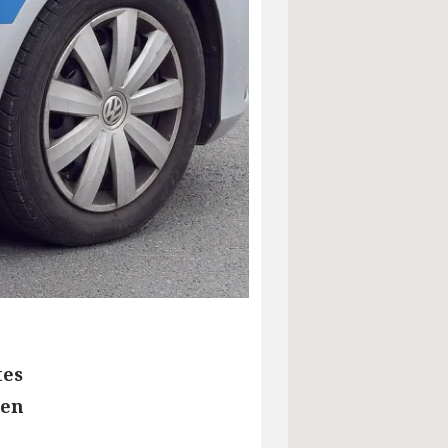
tes
gen