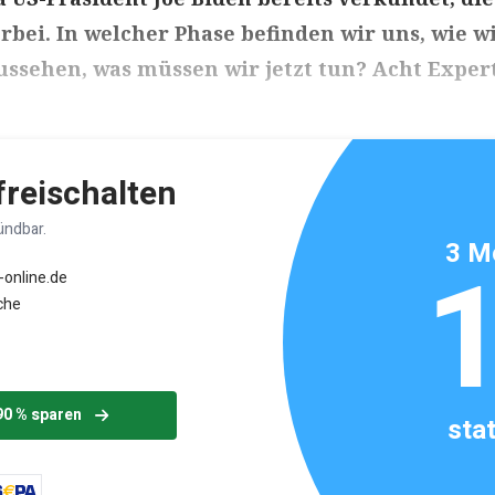
rbei. In welcher Phase befinden wir uns, wie w
ssehen, was müssen wir jetzt tun? Acht Exper
ikels: ca. 7 Minuten
 freischalten
ündbar.
3 M
-online.de
che
90 % sparen
sta