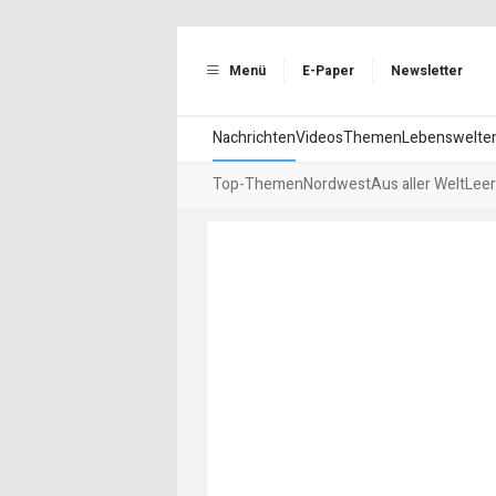
Menü
E-Paper
Newsletter
Nachrichten
Videos
Themen
Lebenswelte
Top-Themen
Nordwest
Aus aller Welt
Leer