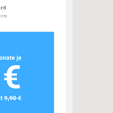
ird
ten
onate je
1€
tt
9,90 €