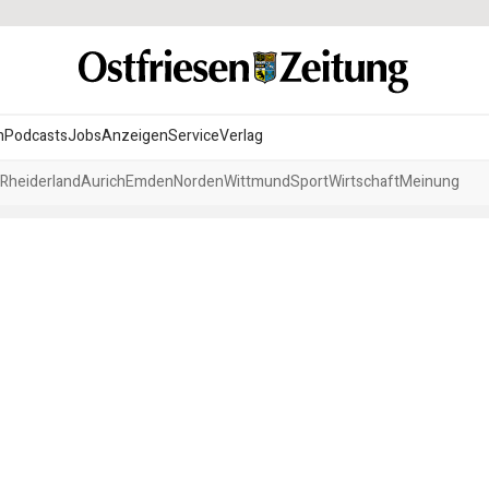
n
Podcasts
Jobs
Anzeigen
Service
Verlag
Rheiderland
Aurich
Emden
Norden
Wittmund
Sport
Wirtschaft
Meinung