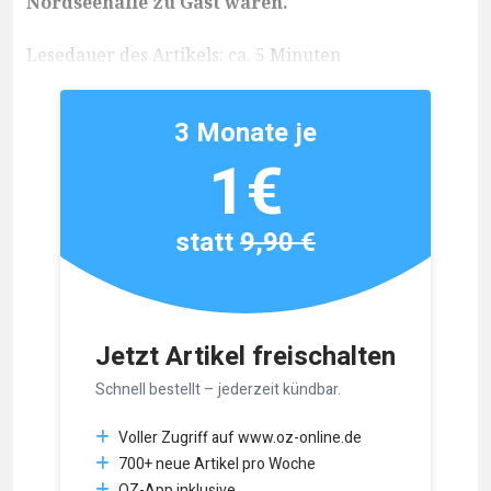
Nordseehalle zu Gast waren.
Lesedauer des Artikels: ca. 5 Minuten
3 Monate je
1€
statt
9,90 €
Jetzt Artikel freischalten
Schnell bestellt – jederzeit kündbar.
Voller Zugriff auf www.oz-online.de
700+ neue Artikel pro Woche
OZ-App inklusive