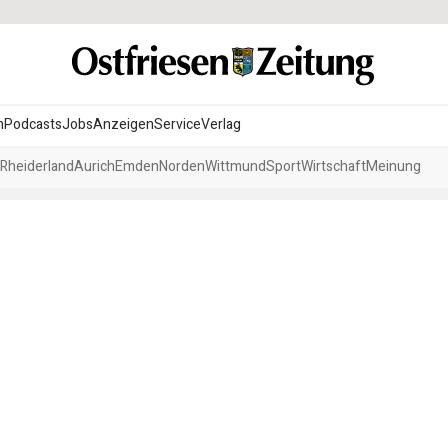
n
Podcasts
Jobs
Anzeigen
Service
Verlag
Rheiderland
Aurich
Emden
Norden
Wittmund
Sport
Wirtschaft
Meinung