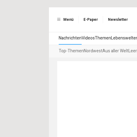
Menü
E-Paper
Newsletter
Nachrichten
Videos
Themen
Lebenswelte
Top-Themen
Nordwest
Aus aller Welt
Leer