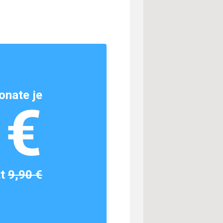
onate je
1€
tt
9,90 €