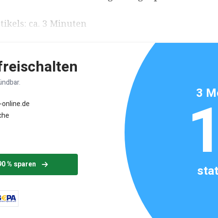
ikels: ca. 3 Minuten
 freischalten
ündbar.
3 M
-online.de
che
90 % sparen
sta