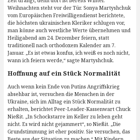
Zeit drängt, denn dort ist bereits Winter.
Weihnachten steht vor der Tür. Sonya Martyshchuk
vom Europäischen Freiwilligendienst berichtete,
die höchsten ukrainischen Kleriker schlugen vor,
man könne auch westliche Werte übernehmen und
Heiligabend am 24. Dezember feiern, statt
traditionell nach orthodoxem Kalender am 7.
Januar. „Es ist etwas konfus, ich weiß es noch nicht,
wann ich feiern werde,“ sagte Martyshchuk.
Hoffnung auf ein Stück Normalität
Auch wenn kein Ende von Putins Angriffskrieg
absehbar ist, versuchen die Menschen in der
Ukraine, sich im Alltag ein Stück Normalität zu
erhalten, berichtet Peer-Leader-Kassenwart Chuck
Nießit. „In Schockstarre im Keller zu leben geht
nicht. Es wird nicht gejammert“, so Nießit. „Die
Grundstimmung ist eher positiv. Sie versuchen, das
Beste aus der Situation zu machen.“ Mit Kindern