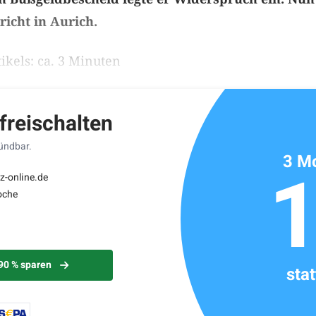
richt in Aurich.
ikels: ca. 3 Minuten
 freischalten
kündbar.
3 Mo
z-online.de
oche
 90 % sparen
sta