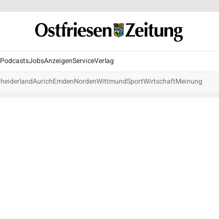
Podcasts
Jobs
Anzeigen
Service
Verlag
heiderland
Aurich
Emden
Norden
Wittmund
Sport
Wirtschaft
Meinung