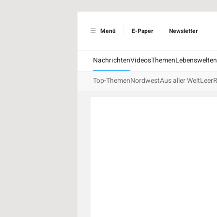
Menü
E-Paper
Newsletter
Nachrichten
Videos
Themen
Lebenswelten
Top-Themen
Nordwest
Aus aller Welt
Leer
R