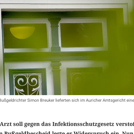
ßgeldrichter Simon Breuker lieferten sich im Auricher Amtsgericht ein
rzt soll gegen das Infektionsschutzgesetz verst
n Bußgeldbescheid legte er Widerspruch ein. Nun