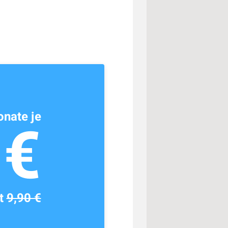
nate je
1€
tt
9,90 €