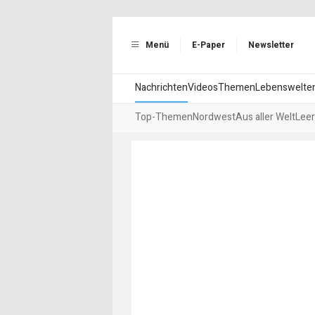
Menü
E-Paper
Newsletter
Nachrichten
Videos
Themen
Lebenswelte
Top-Themen
Nordwest
Aus aller Welt
Leer