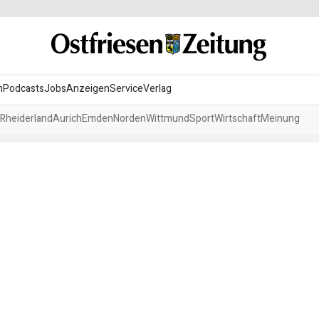
n
Podcasts
Jobs
Anzeigen
Service
Verlag
Rheiderland
Aurich
Emden
Norden
Wittmund
Sport
Wirtschaft
Meinung