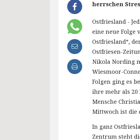
herrschen Stre
Ostfriesland - J
eine neue Folge 
Ostfriesland“, d
Ostfriesen-Zeitun
Nikola Nording m
Wiesmoor-Connec
Folgen ging es b
ihre mehr als 20
Mensche Christia
Mittwoch ist die 
In ganz Ostfriesl
Zentrum steht d