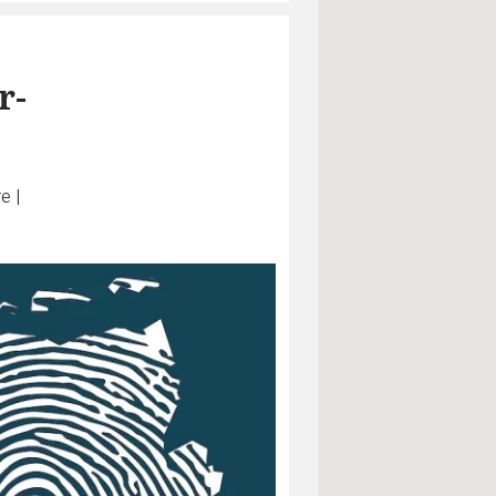
r-
re
|