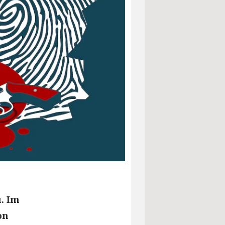
u. Im
on