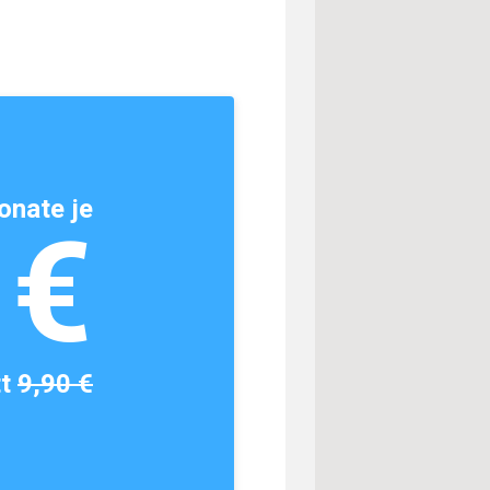
onate je
1€
tt
9,90 €