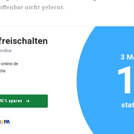
offenbar nicht gelernt.
ikels: ca. 2 Minuten
 freischalten
ündbar.
3 M
-online.de
che
90 % sparen
sta