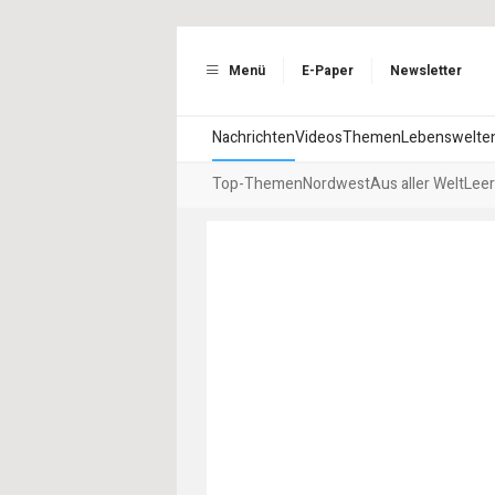
Menü
E-Paper
Newsletter
Nachrichten
Videos
Themen
Lebenswelte
Top-Themen
Nordwest
Aus aller Welt
Leer