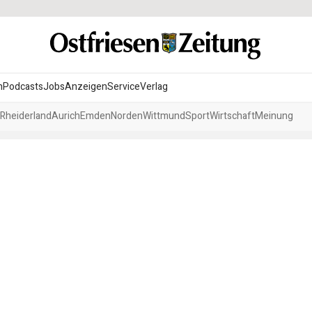
n
Podcasts
Jobs
Anzeigen
Service
Verlag
Rheiderland
Aurich
Emden
Norden
Wittmund
Sport
Wirtschaft
Meinung