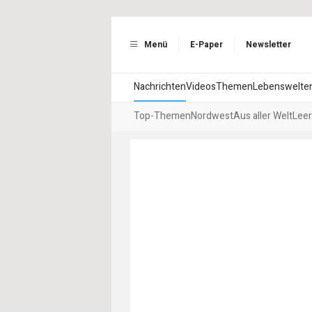
Menü
E-Paper
Newsletter
Nachrichten
Videos
Themen
Lebenswelte
Top-Themen
Nordwest
Aus aller Welt
Leer