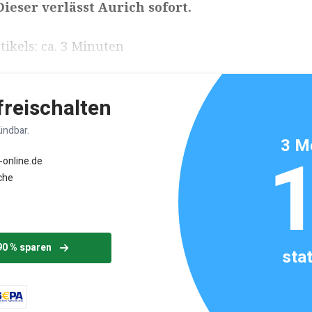
ieser verlässt Aurich sofort.
ikels: ca. 3 Minuten
 freischalten
ündbar.
3 M
-online.de
che
90 % sparen
sta