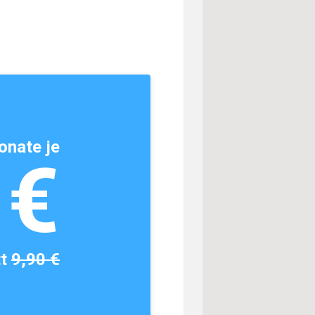
onate je
1€
tt
9,90 €