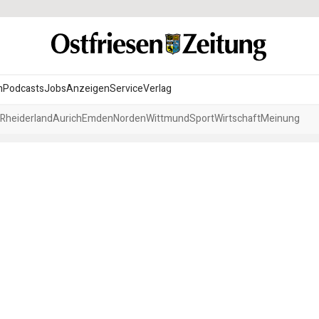
n
Podcasts
Jobs
Anzeigen
Service
Verlag
Rheiderland
Aurich
Emden
Norden
Wittmund
Sport
Wirtschaft
Meinung