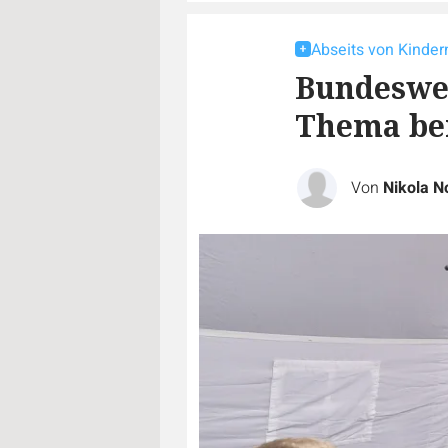
Abseits von Kinde
Bundesweh
Thema be
Von
Nikola N