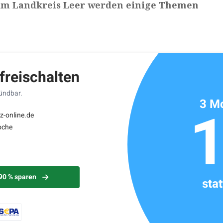
m Landkreis Leer werden einige Themen
ikels: ca. 3 Minuten
 freischalten
kündbar.
3 Mo
z-online.de
oche
 90 % sparen
sta