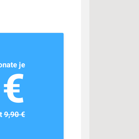
nate je
1€
tt
9,90 €