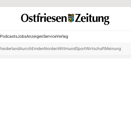
Podcasts
Jobs
Anzeigen
Service
Verlag
heiderland
Aurich
Emden
Norden
Wittmund
Sport
Wirtschaft
Meinung