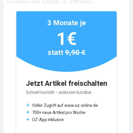
Lesedauer des Artikels: ca. 4 Minuten
3 Monate je
1€
statt
9,90 €
Jetzt Artikel freischalten
Schnell bestellt – jederzeit kündbar.
Voller Zugriff auf www.oz-online.de
700+ neue Artikel pro Woche
OZ-App inklusive