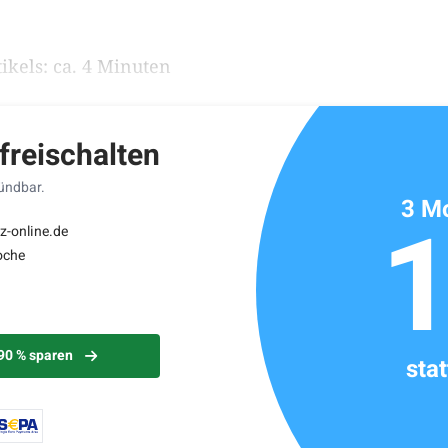
ikels: ca. 4 Minuten
 freischalten
kündbar.
3 Mo
z-online.de
oche
 90 % sparen
sta