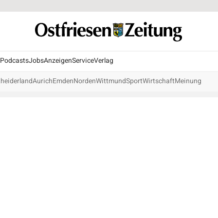
Podcasts
Jobs
Anzeigen
Service
Verlag
heiderland
Aurich
Emden
Norden
Wittmund
Sport
Wirtschaft
Meinung