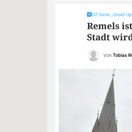
OZ-Serie „Unser U
Remels is
Stadt wir
Von
Tobias 