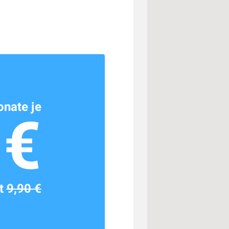
nate je
1€
tt
9,90 €