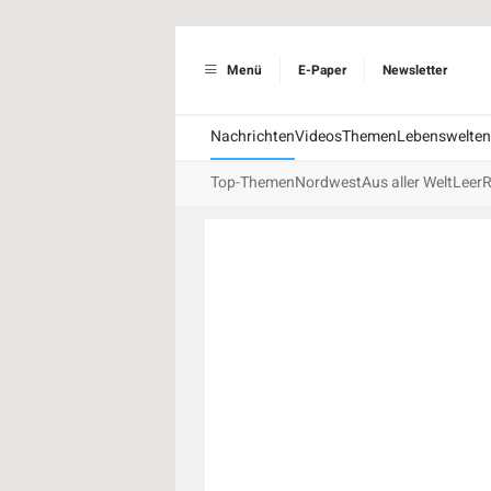
Menü
E-Paper
Newsletter
Nachrichten
Videos
Themen
Lebenswelten
Top-Themen
Nordwest
Aus aller Welt
Leer
R