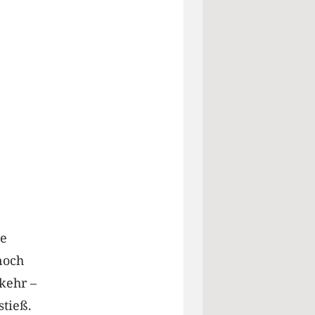
re
noch
kehr –
tieß.