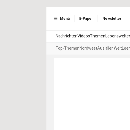
Menü
E-Paper
Newsletter
Nachrichten
Videos
Themen
Lebenswelte
Top-Themen
Nordwest
Aus aller Welt
Leer