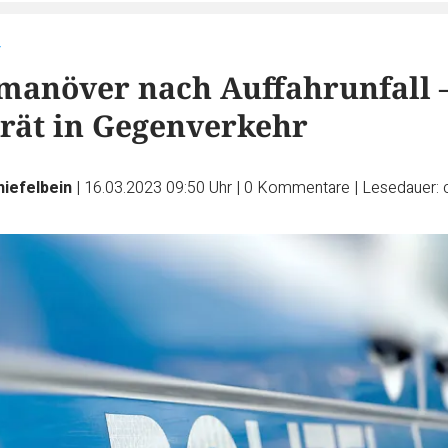
r
anöver nach Auffahrunfall –
erät in Gegenverkehr
iefelbein
|
16.03.2023 09:50 Uhr
|
0
Kommentare
|
Lesedauer: 