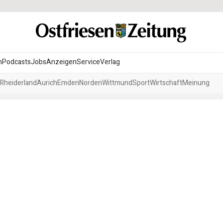
n
Podcasts
Jobs
Anzeigen
Service
Verlag
Rheiderland
Aurich
Emden
Norden
Wittmund
Sport
Wirtschaft
Meinung