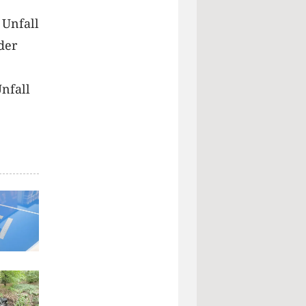
 Unfall
der
nfall