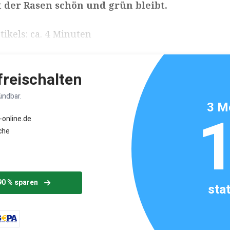
 der Rasen schön und grün bleibt.
ikels: ca. 4 Minuten
 freischalten
ündbar.
3 M
-online.de
che
90 % sparen
sta