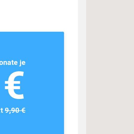
onate je
1€
tt
9,90 €