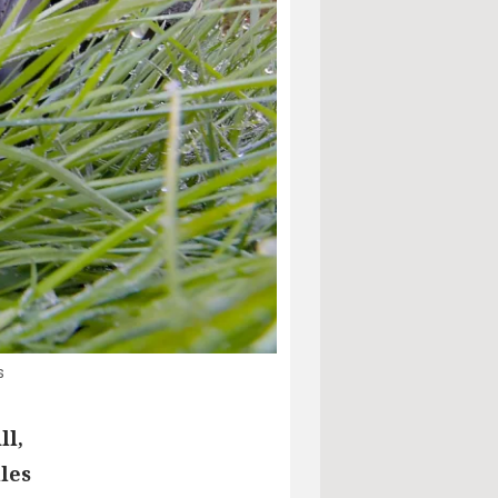
s
ll,
les