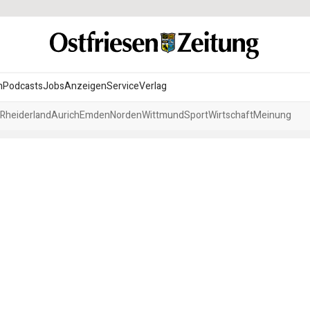
n
Podcasts
Jobs
Anzeigen
Service
Verlag
Rheiderland
Aurich
Emden
Norden
Wittmund
Sport
Wirtschaft
Meinung