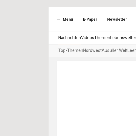
Menü
E-Paper
Newsletter
Nachrichten
Videos
Themen
Lebenswelte
Top-Themen
Nordwest
Aus aller Welt
Leer