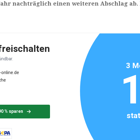
ahr nachträglich einen weiteren Abschlag ab. 
ikels: ca. 5 Minuten
 freischalten
ündbar.
3 M
-online.de
che
90 % sparen
sta