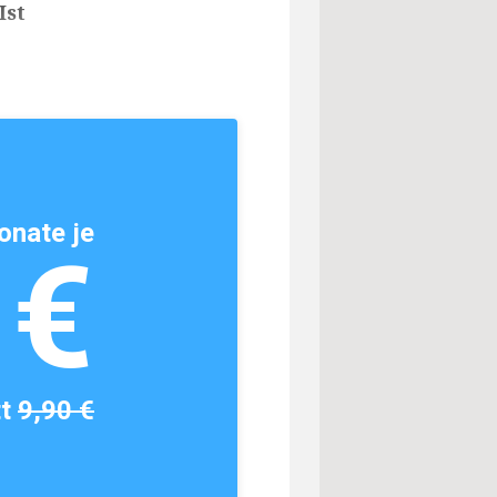
Ist
onate je
1€
tt
9,90 €