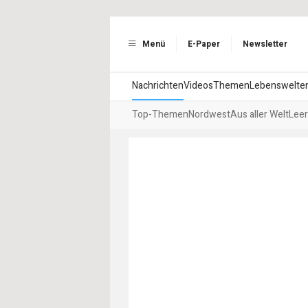
Menü
E-Paper
Newsletter
Nachrichten
Videos
Themen
Lebenswelte
Top-Themen
Nordwest
Aus aller Welt
Leer