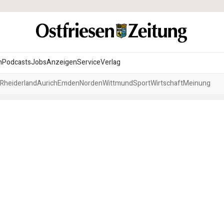
n
Podcasts
Jobs
Anzeigen
Service
Verlag
Rheiderland
Aurich
Emden
Norden
Wittmund
Sport
Wirtschaft
Meinung