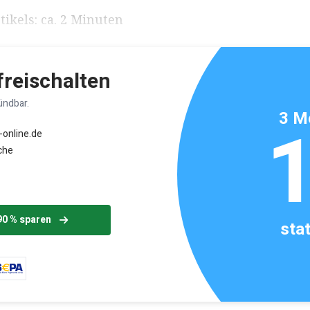
ikels: ca. 2 Minuten
 freischalten
ündbar.
3 M
-online.de
che
90 % sparen
sta