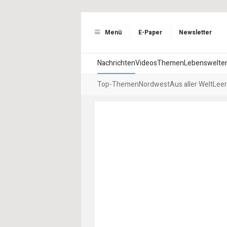
Menü
E-Paper
Newsletter
Nachrichten
Videos
Themen
Lebenswelte
Top-Themen
Nordwest
Aus aller Welt
Leer