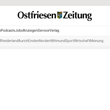
n
Podcasts
Jobs
Anzeigen
Service
Verlag
Rheiderland
Aurich
Emden
Norden
Wittmund
Sport
Wirtschaft
Meinung