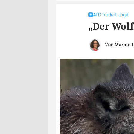
AfD fordert Jagd
„Der Wolf
Von
Marion 