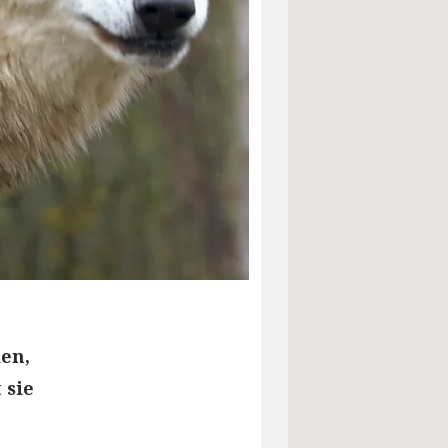
en,
 sie