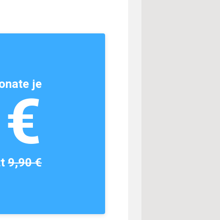
onate je
1€
tt
9,90 €