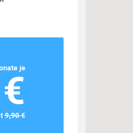
onate je
1€
tt
9,90 €