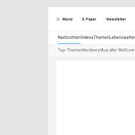
Menü
E-Paper
Newsletter
Nachrichten
Videos
Themen
Lebenswelte
Top-Themen
Nordwest
Aus aller Welt
Leer