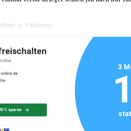
ikels: ca. 4 Minuten
 freischalten
ündbar.
3 M
-online.de
che
90 % sparen
sta