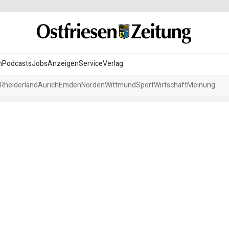
n
Podcasts
Jobs
Anzeigen
Service
Verlag
Rheiderland
Aurich
Emden
Norden
Wittmund
Sport
Wirtschaft
Meinung