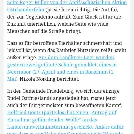
Seite Roger Miller von der Antifaschistischen Aktion
Ostrhauderfehn
(ja, sie lesen richtig: Die Antifa),
der zur Gegendemo aufruft. Zum Glück ist für die
Zukunft unerheblich, welche Seite wie viele
Menschen auf die Straße bringt.
Dass es für betroffene Tierhalter schmerzhaft und
leidvoll ist, wenn das Raubtier Nutztiere reißt, steht
außer Frage.
Aus dem Landkreis Leer wurden
gestern zwei getötete Schafe gemeldet, eines in
Neermoor (27. April) und eines in Rorichum (1.
Mai).
Nikola Nording berichtet.
In der Gemeinde Friedeburg, wo sich das einzige
Rudel Ostfrieslands angesiedelt hat, rüstet jetzt
auch der Bürgermeister zum bewaffneten Kampf.
Helfried Goetz (parteilos) hat einen „Antrag auf
Entnahme gefährdender Wölfe“ an das
Landesumweltministerium geschickt. Anlass dafür