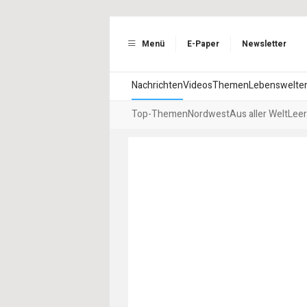
Menü
E-Paper
Newsletter
Nachrichten
Videos
Themen
Lebenswelte
Top-Themen
Nordwest
Aus aller Welt
Leer