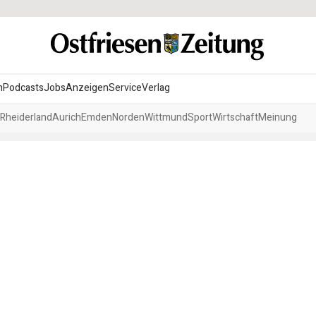
n
Podcasts
Jobs
Anzeigen
Service
Verlag
Rheiderland
Aurich
Emden
Norden
Wittmund
Sport
Wirtschaft
Meinung