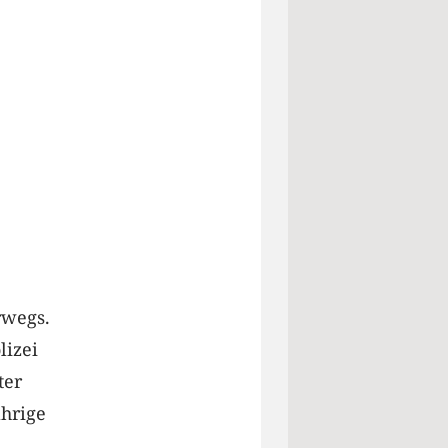
rwegs.
lizei
ter
ährige