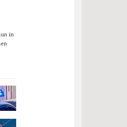
nun in
nen