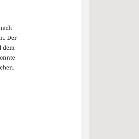
anach
n. Der
nd dem
konnte
tehen,