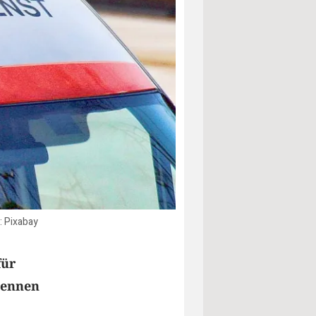
: Pixabay
für
 Rennen