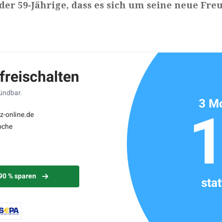
 der 59-Jährige, dass es sich um seine neue Fre
ikels: ca. 2 Minuten
 freischalten
kündbar.
3 Mo
z-online.de
oche
 90 % sparen
sta