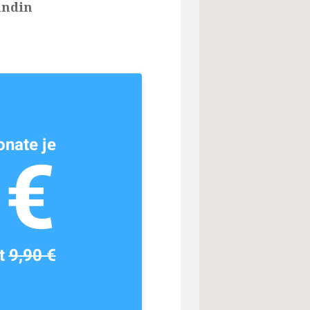
undin
nate je
1€
tt
9,90 €