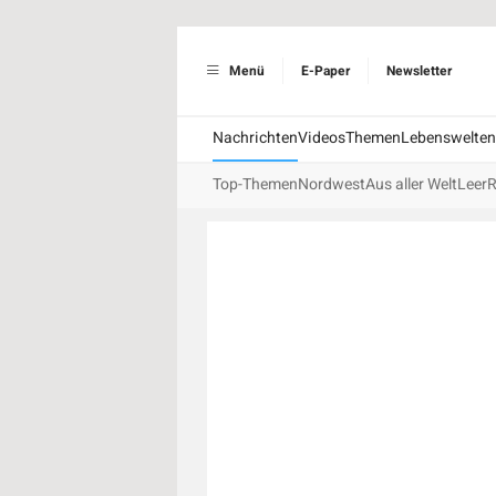
Menü
E-Paper
Newsletter
Nachrichten
Videos
Themen
Lebenswelten
Top-Themen
Nordwest
Aus aller Welt
Leer
R