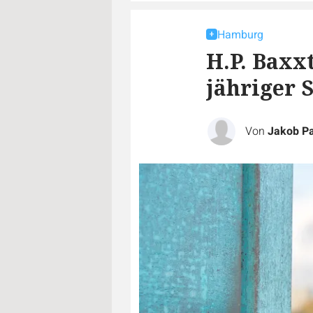
Hamburg
H.P. Baxx
jähriger 
Von
Jakob P