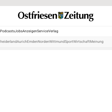
Podcasts
Jobs
Anzeigen
Service
Verlag
heiderland
Aurich
Emden
Norden
Wittmund
Sport
Wirtschaft
Meinung