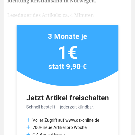
Richtung Kristiansand in Norwegen.
Lesedauer des Artikels: ca. 4 Minuten
3 Monate je
1€
statt
9,90 €
Jetzt Artikel freischalten
Schnell bestellt – jederzeit kündbar.
Voller Zugriff auf www.oz-online.de
700+ neue Artikel pro Woche
OZ-App inklusive