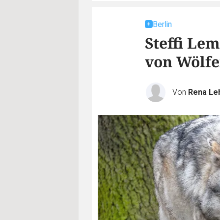
Berlin
Steffi Le
von Wölfe
Von
Rena Le