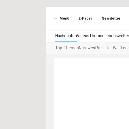
Menü
E-Paper
Newsletter
Nachrichten
Videos
Themen
Lebenswelte
Top-Themen
Nordwest
Aus aller Welt
Leer