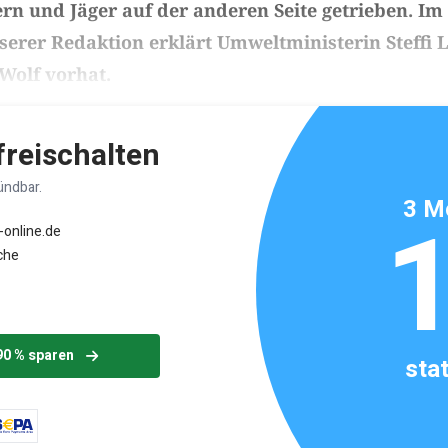
ern und Jäger auf der anderen Seite getrieben. Im
serer Redaktion erklärt Umweltministerin Steffi 
Wolf vorhat.
ikels: ca. 6 Minuten
 freischalten
ündbar.
3 M
-online.de
che
90 % sparen
sta