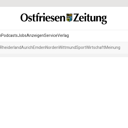
n
Podcasts
Jobs
Anzeigen
Service
Verlag
Rheiderland
Aurich
Emden
Norden
Wittmund
Sport
Wirtschaft
Meinung