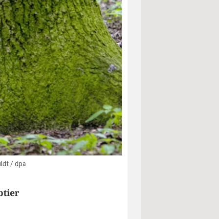
ldt / dpa
btier