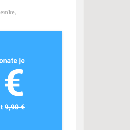
Lemke,
onate je
1€
tt
9,90 €